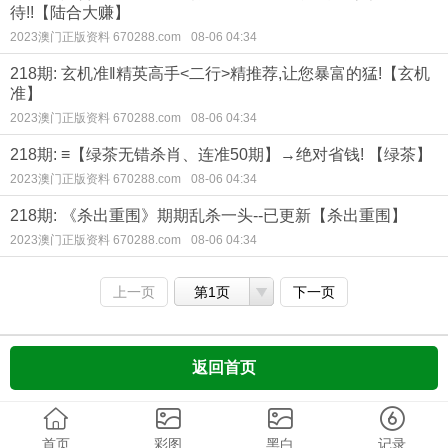
待!!【陆合大赚】
2023澳门正版资料 670288.com
08-06 04:34
218期: 玄机准‖精英高手<二行>精推荐,让您暴富的猛!【玄机
准】
2023澳门正版资料 670288.com
08-06 04:34
218期: ≡【绿茶无错杀肖、连准50期】→绝对省钱! 【绿茶】
2023澳门正版资料 670288.com
08-06 04:34
218期: 《杀出重围》期期乱杀一头--已更新【杀出重围】
2023澳门正版资料 670288.com
08-06 04:34
上一页
第1页
下一页
返回首页
首页
彩图
黑白
记录