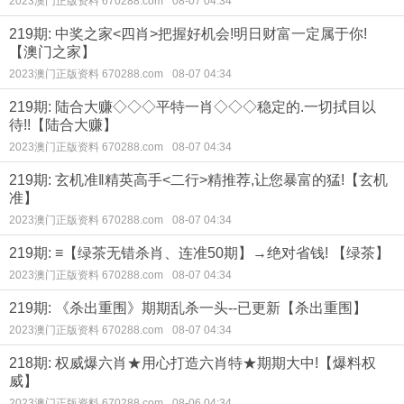
2023澳门正版资料 670288.com
08-07 04:34
219期: 中奖之家<四肖>把握好机会!明日财富一定属于你!
【澳门之家】
2023澳门正版资料 670288.com
08-07 04:34
219期: 陆合大赚◇◇◇平特一肖◇◇◇稳定的.一切拭目以
待!!【陆合大赚】
2023澳门正版资料 670288.com
08-07 04:34
219期: 玄机准‖精英高手<二行>精推荐,让您暴富的猛!【玄机
准】
2023澳门正版资料 670288.com
08-07 04:34
219期: ≡【绿茶无错杀肖、连准50期】→绝对省钱! 【绿茶】
2023澳门正版资料 670288.com
08-07 04:34
219期: 《杀出重围》期期乱杀一头--已更新【杀出重围】
2023澳门正版资料 670288.com
08-07 04:34
218期: 权威爆六肖★用心打造六肖特★期期大中!【爆料权
威】
2023澳门正版资料 670288.com
08-06 04:34