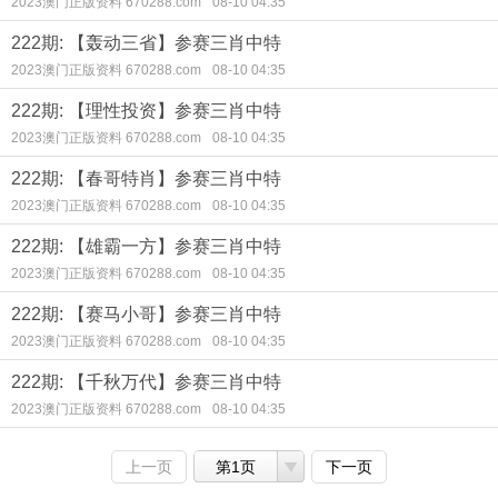
2023澳门正版资料 670288.com
08-10 04:35
222期: 【轰动三省】参赛三肖中特
2023澳门正版资料 670288.com
08-10 04:35
222期: 【理性投资】参赛三肖中特
2023澳门正版资料 670288.com
08-10 04:35
222期: 【春哥特肖】参赛三肖中特
2023澳门正版资料 670288.com
08-10 04:35
222期: 【雄霸一方】参赛三肖中特
2023澳门正版资料 670288.com
08-10 04:35
222期: 【赛马小哥】参赛三肖中特
2023澳门正版资料 670288.com
08-10 04:35
222期: 【千秋万代】参赛三肖中特
2023澳门正版资料 670288.com
08-10 04:35
上一页
第1页
下一页