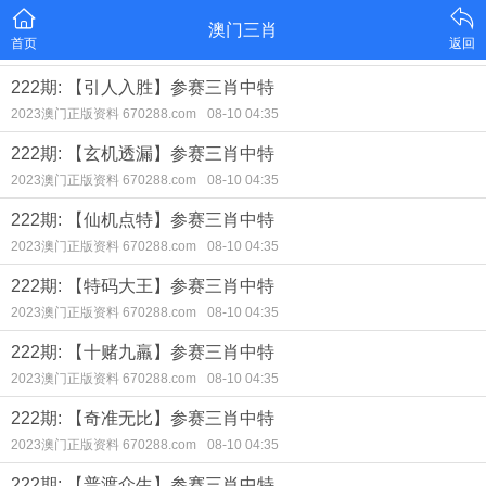
澳门三肖
首页
返回
222期: 【引人入胜】参赛三肖中特
2023澳门正版资料 670288.com
08-10 04:35
222期: 【玄机透漏】参赛三肖中特
2023澳门正版资料 670288.com
08-10 04:35
222期: 【仙机点特】参赛三肖中特
2023澳门正版资料 670288.com
08-10 04:35
222期: 【特码大王】参赛三肖中特
2023澳门正版资料 670288.com
08-10 04:35
222期: 【十赌九羸】参赛三肖中特
2023澳门正版资料 670288.com
08-10 04:35
222期: 【奇准无比】参赛三肖中特
2023澳门正版资料 670288.com
08-10 04:35
222期: 【普渡众生】参赛三肖中特