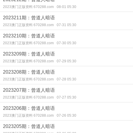
2023澳门正版资料 670288.com
08-01 05:30
2023211期：曾道人暗语
2023澳门正版资料 670288.com
07-31 05:30
2023210期：曾道人暗语
2023澳门正版资料 670288.com
07-30 05:30
2023209期：曾道人暗语
2023澳门正版资料 670288.com
07-29 05:30
2023208期：曾道人暗语
2023澳门正版资料 670288.com
07-28 05:30
2023207期：曾道人暗语
2023澳门正版资料 670288.com
07-27 05:30
2023206期：曾道人暗语
2023澳门正版资料 670288.com
07-26 05:30
2023205期：曾道人暗语