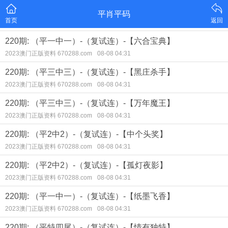
平肖平码
首页
返回
220期: （平一中一）-（复试连）-【六合宝典】
2023澳门正版资料 670288.com
08-08 04:31
220期: （平三中三）-（复试连）-【黑庄杀手】
2023澳门正版资料 670288.com
08-08 04:31
220期: （平三中三）-（复试连）-【万年魔王】
2023澳门正版资料 670288.com
08-08 04:31
220期: （平2中2）-（复试连）-【中个头奖】
2023澳门正版资料 670288.com
08-08 04:31
220期: （平2中2）-（复试连）-【孤灯夜影】
2023澳门正版资料 670288.com
08-08 04:31
220期: （平一中一）-（复试连）-【纸墨飞香】
2023澳门正版资料 670288.com
08-08 04:31
220期: （平特四尾）-（复试连）-【情有独特】