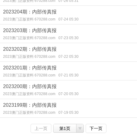
2023澳门正版资料 670288.com
07-26 05:31
2023204期：内部传真报
2023澳门正版资料 670288.com
07-24 05:30
2023203期：内部传真报
2023澳门正版资料 670288.com
07-23 05:30
2023202期：内部传真报
2023澳门正版资料 670288.com
07-22 05:30
2023201期：内部传真报
2023澳门正版资料 670288.com
07-21 05:30
2023200期：内部传真报
2023澳门正版资料 670288.com
07-20 05:30
2023199期：内部传真报
2023澳门正版资料 670288.com
07-19 05:30
上一页
第1页
下一页