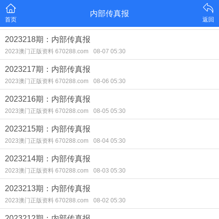
内部传真报
首页
返回
2023218期：内部传真报
2023澳门正版资料 670288.com
08-07 05:30
2023217期：内部传真报
2023澳门正版资料 670288.com
08-06 05:30
2023216期：内部传真报
2023澳门正版资料 670288.com
08-05 05:30
2023215期：内部传真报
2023澳门正版资料 670288.com
08-04 05:30
2023214期：内部传真报
2023澳门正版资料 670288.com
08-03 05:30
2023213期：内部传真报
2023澳门正版资料 670288.com
08-02 05:30
2023212期：内部传真报