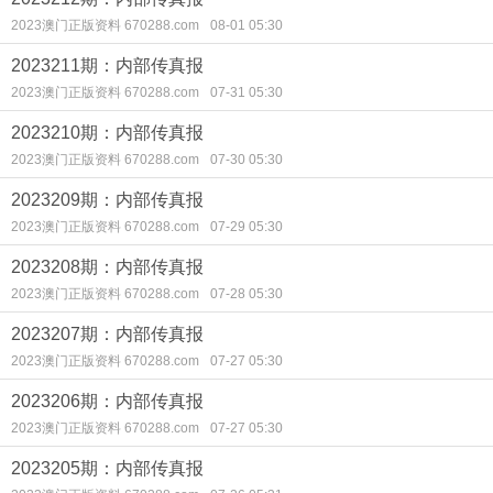
2023澳门正版资料 670288.com
08-01 05:30
2023211期：内部传真报
2023澳门正版资料 670288.com
07-31 05:30
2023210期：内部传真报
2023澳门正版资料 670288.com
07-30 05:30
2023209期：内部传真报
2023澳门正版资料 670288.com
07-29 05:30
2023208期：内部传真报
2023澳门正版资料 670288.com
07-28 05:30
2023207期：内部传真报
2023澳门正版资料 670288.com
07-27 05:30
2023206期：内部传真报
2023澳门正版资料 670288.com
07-27 05:30
2023205期：内部传真报