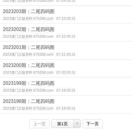
2023澳门正版资料 670288.com
07-24 05:32
2023203期：二尾四码图
2023澳门正版资料 670288.com
07-23 05:31
2023202期：二尾四码图
2023澳门正版资料 670288.com
07-22 05:31
2023201期：二尾四码图
2023澳门正版资料 670288.com
07-21 05:31
2023200期：二尾四码图
2023澳门正版资料 670288.com
07-20 05:31
2023199期：二尾四码图
2023澳门正版资料 670288.com
07-19 05:31
2023198期：二尾四码图
2023澳门正版资料 670288.com
07-18 05:31
上一页
第1页
下一页