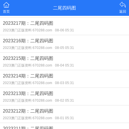
二尾四码图
首页
返回
2023217期：二尾四码图
2023澳门正版资料 670288.com
08-06 05:31
2023216期：二尾四码图
2023澳门正版资料 670288.com
08-05 05:31
2023215期：二尾四码图
2023澳门正版资料 670288.com
08-04 05:31
2023214期：二尾四码图
2023澳门正版资料 670288.com
08-03 05:31
2023213期：二尾四码图
2023澳门正版资料 670288.com
08-02 05:31
2023212期：二尾四码图
2023澳门正版资料 670288.com
08-01 05:31
2023211期：二尾四码图